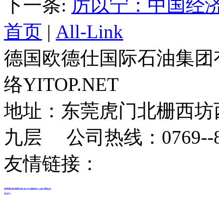
下一条:
厉以宁：中国经济
首页
|
All-Link
德国欧德仕国际石油集团
络YITOP.NET
地址：东莞虎门北栅西坊
九层 公司热线：0769--8
友情链接：
厦门沙发翻新
揭阳伸缩门
钢
构
钢结构
钢构工程
钢构