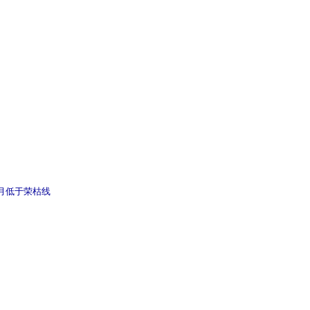
个月低于荣枯线