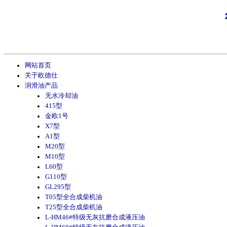
网站首页
关于欧德仕
润滑油产品
无水冷却油
415型
金欧1号
X7型
A1型
M20型
M10型
L60型
G110型
GL295型
T05型全合成柴机油
T25型全合成柴机油
L-HM46#特级无灰抗磨合成液压油