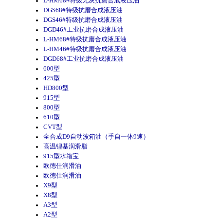
L-HM68#特级无灰抗磨合成液压油
DGS68#特级抗磨合成液压油
DGS46#特级抗磨合成液压油
DGD46#工业抗磨合成液压油
L-HM68#特级抗磨合成液压油
L-HM46#特级抗磨合成液压油
DGD68#工业抗磨合成液压油
600型
425型
HD800型
915型
800型
610型
CVT型
全合成D9自动波箱油（手自一体9速）
高温锂基润滑脂
915型水箱宝
欧德仕润滑油
欧德仕润滑油
X9型
X8型
A3型
A2型