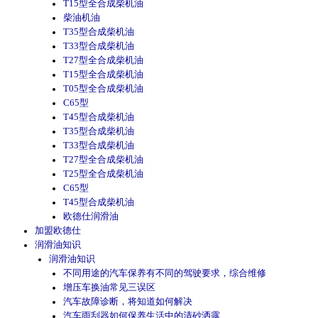
T15型全合成柴机油
柴油机油
T35型合成柴机油
T33型合成柴机油
T27型全合成柴机油
T15型全合成柴机油
T05型全合成柴机油
C65型
T45型合成柴机油
T35型合成柴机油
T33型合成柴机油
T27型全合成柴机油
T25型全合成柴机油
C65型
T45型合成柴机油
欧德仕润滑油
加盟欧德仕
润滑油知识
润滑油知识
不同用途的汽车保养有不同的驾驶要求，综合维修
增压车换油常见三误区
汽车故障诊断，将知道如何解决
汽车雨刮器如何保养生活中的清砂洒露